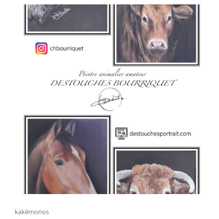
Cat
kakémonos