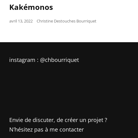
Links
Kakémonos
Posted
avril 13, 2022
Christine Destouches Bourriquet
on
instagram : @chbourriquet
Envie de discuter, de créer un projet ?
N’hésitez pas à me contacter